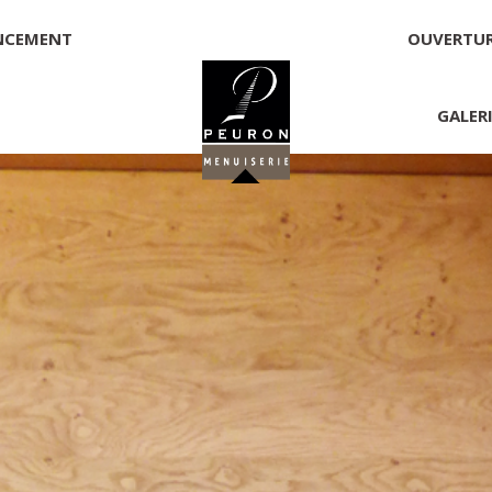
NCEMENT
OUVERTU
GALER
 PEURON
onnelle
NNICK PEURON, ZONE ARTISANALE DE PORT ARTHUR 56930 
00,00 €
té, responsable de la publication et exploitant du site 