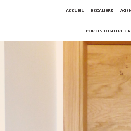
ACCUEIL
ESCALIERS
AGE
PORTES D’INTERIEUR
Société : MENUISERIE YANNICK
Forme juridique : SARL unipers
Siége social : MENUISERIE YA
Montant du capital social : 10 0
RCS : 788 768 612
Représentant légal de la socié