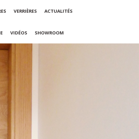
RES
VERRIÈRES
ACTUALITÉS
IE
VIDÉOS
SHOWROOM
PLUMELIAU
internet : M Yannick PEURON