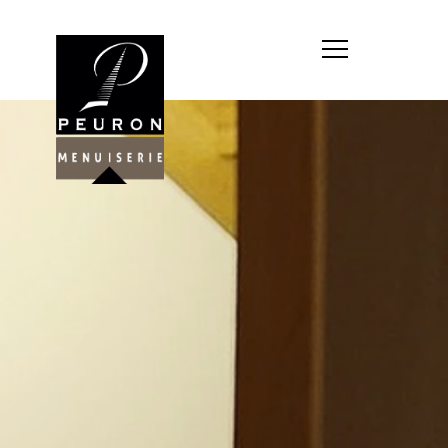
Société : MENUISERIE YANNICK
PEURON
Forme juridique : SARL
unipersonnelle
Siége social : MENUISERIE YANNICK
PEURON, ZONE ARTISANALE DE
PORT ARTHUR 56930 PLUMELIAU
Montant du capital social : 10
000,00 €
RCS : 788 768 612
Représentant légal de la société,
responsable de la publication et
exploitant du site internet : M