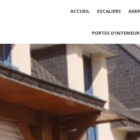
ACCUEIL
ESCALIERS
AGE
PORTES D’INTERIEUR
Société : MENUISERIE YANNICK
Forme juridique : SARL unipers
Siége social : MENUISERIE YA
Montant du capital social : 10 0
RCS : 788 768 612
Représentant légal de la socié