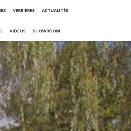
RES
VERRIÈRES
ACTUALITÉS
IE
VIDÉOS
SHOWROOM
PLUMELIAU
internet : M Yannick PEURON