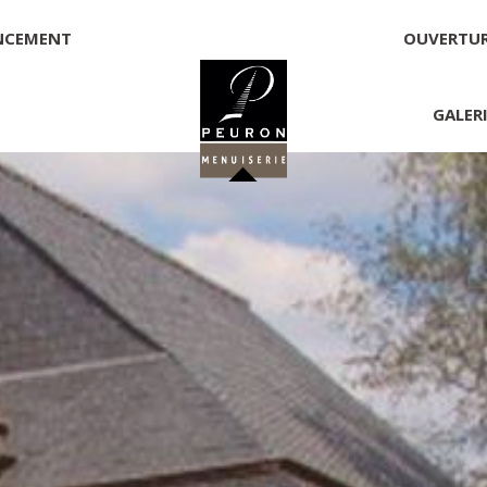
NCEMENT
OUVERTU
GALER
 PEURON
onnelle
NNICK PEURON, ZONE ARTISANALE DE PORT ARTHUR 56930 
00,00 €
té, responsable de la publication et exploitant du site 