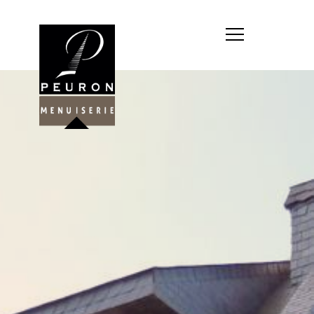
Société : MENUISERIE YANNICK
PEURON
Forme juridique : SARL
unipersonnelle
Siége social : MENUISERIE YANNICK
PEURON, ZONE ARTISANALE DE
PORT ARTHUR 56930 PLUMELIAU
Montant du capital social : 10
000,00 €
RCS : 788 768 612
Représentant légal de la société,
responsable de la publication et
exploitant du site internet : M