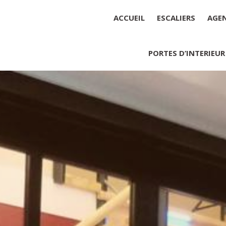
ACCUEIL
ESCALIERS
AGE
PORTES D’INTERIEUR
Société : MENUISERIE YANNICK
Forme juridique : SARL unipers
Siége social : MENUISERIE YA
Montant du capital social : 10 0
RCS : 788 768 612
Représentant légal de la socié