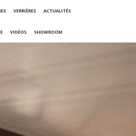
RES
VERRIÈRES
ACTUALITÉS
IE
VIDÉOS
SHOWROOM
PLUMELIAU
internet : M Yannick PEURON