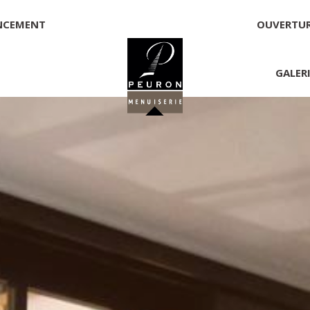
NCEMENT
OUVERTU
GALER
 PEURON
onnelle
NNICK PEURON, ZONE ARTISANALE DE PORT ARTHUR 56930 
00,00 €
té, responsable de la publication et exploitant du site 