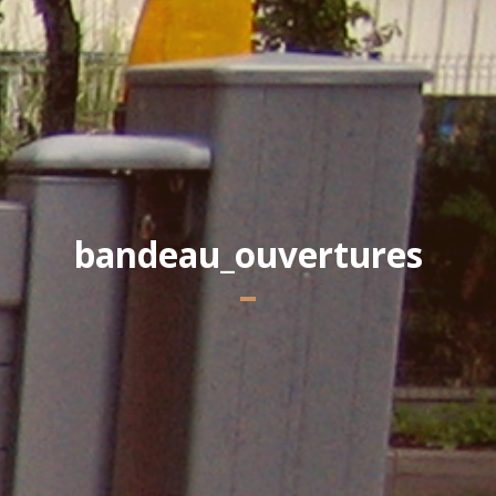
Yannick PEURON
bandeau_ouvertures