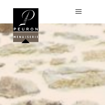
Société : MENUISERIE YANNICK
PEURON
Forme juridique : SARL
unipersonnelle
Siége social : MENUISERIE YANNICK
PEURON, ZONE ARTISANALE DE
PORT ARTHUR 56930 PLUMELIAU
Montant du capital social : 10
000,00 €
RCS : 788 768 612
Représentant légal de la société,
responsable de la publication et
exploitant du site internet : M