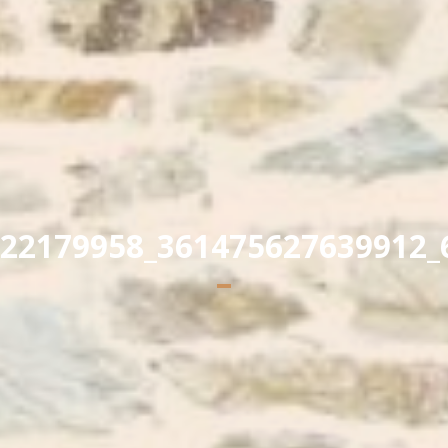
Yannick PEURON
22179958_361475627639912_