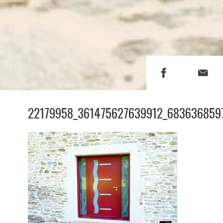
22179958_361475627639912_683636859