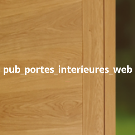
Yannick PEURON
pub_portes_interieures_web