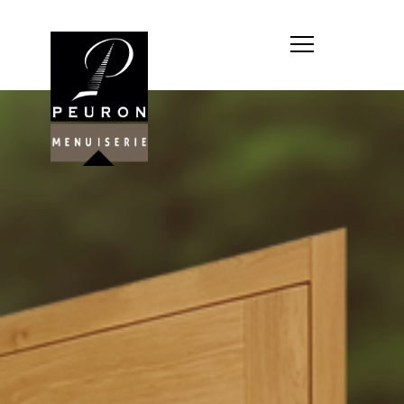
Société : MENUISERIE YANNICK
PEURON
Forme juridique : SARL
unipersonnelle
Siége social : MENUISERIE YANNICK
PEURON, ZONE ARTISANALE DE
PORT ARTHUR 56930 PLUMELIAU
Montant du capital social : 10
000,00 €
RCS : 788 768 612
Représentant légal de la société,
responsable de la publication et
exploitant du site internet : M