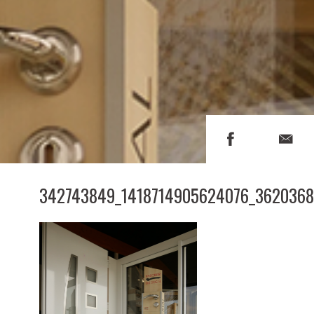
342743849_1418714905624076_3620368