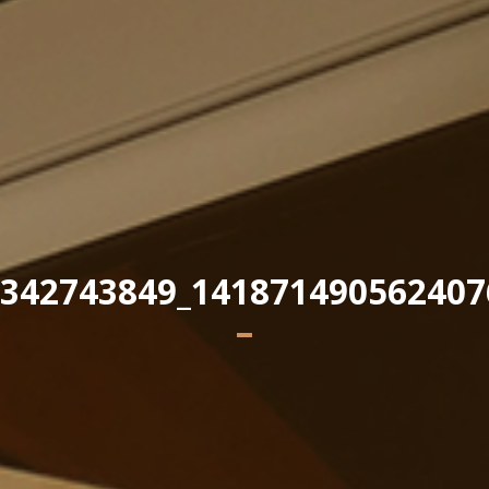
Yannick PEURON
342743849_141871490562407