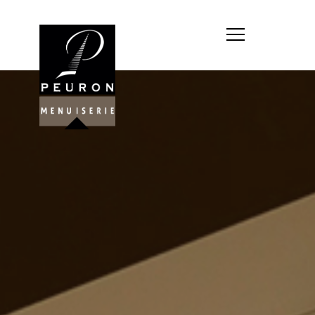
Société : MENUISERIE YANNICK
PEURON
Forme juridique : SARL
unipersonnelle
Siége social : MENUISERIE YANNICK
PEURON, ZONE ARTISANALE DE
PORT ARTHUR 56930 PLUMELIAU
Montant du capital social : 10
000,00 €
RCS : 788 768 612
Représentant légal de la société,
responsable de la publication et
exploitant du site internet : M