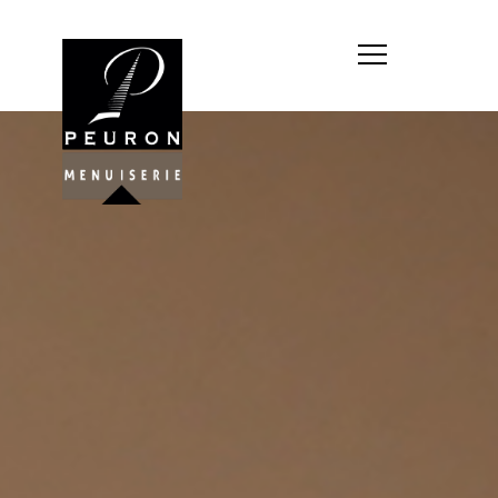
Société : MENUISERIE YANNICK
PEURON
Forme juridique : SARL
unipersonnelle
Siége social : MENUISERIE YANNICK
PEURON, ZONE ARTISANALE DE
PORT ARTHUR 56930 PLUMELIAU
Montant du capital social : 10
000,00 €
RCS : 788 768 612
Représentant légal de la société,
responsable de la publication et
exploitant du site internet : M