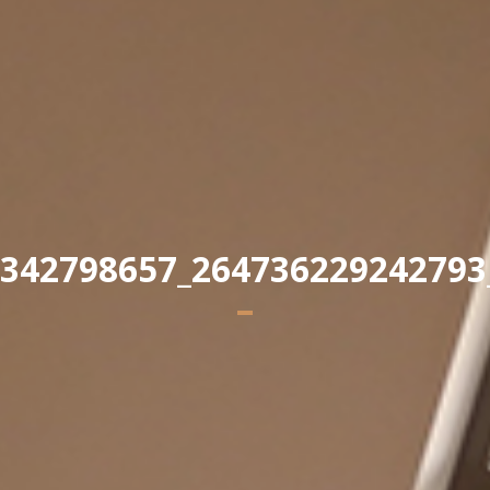
Yannick PEURON
342798657_264736229242793