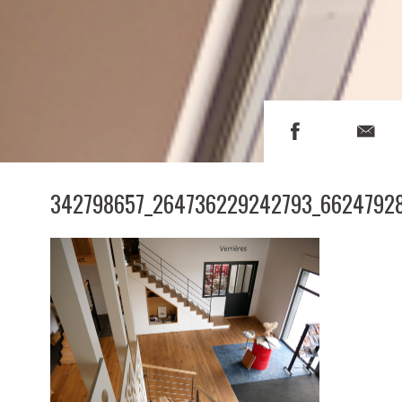
342798657_264736229242793_66247928