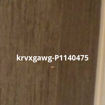
Yannick PEURON
krvxgawg-P1140475